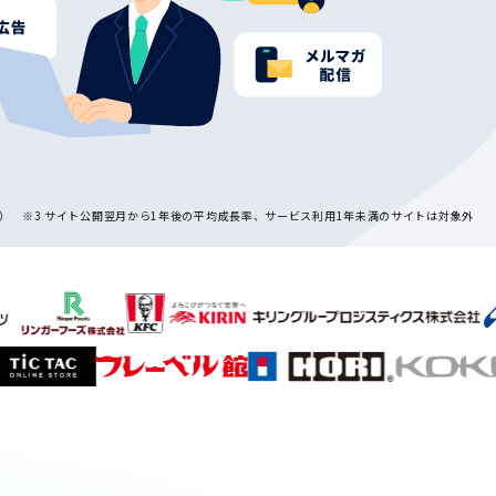
50人） ※3 サイト公開翌月から1年後の平均成長率、サービス利用1年未満のサイトは対象外