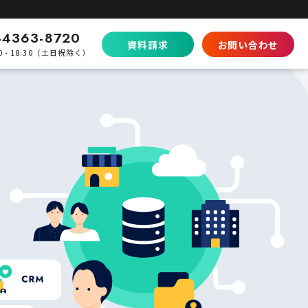
-4363-8720
資料請求
お問い合わせ
0 - 18:30（土日祝除く）
比較
Shopifyとの違い
SaaS型ECの徹底比較
ecbeingとの違い
パッケージとの棲み分け
パートナープログラムはこちら