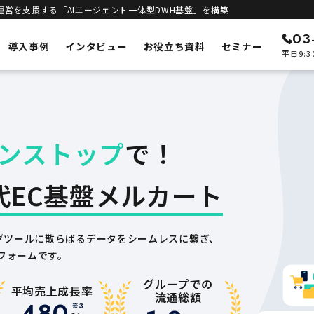
運営を支援する「AIエージェント一体型DWH基盤」を構築
03
導入事例
インタビュー
お役立ち資料
セミナー
平日9:3
ン
メルカートの特徴
ECリニューアル
予測
システムの刷新・改善
ンストップ
で！
立ち上げサポート
客統合
新規構築支援
インテリジェンス
代EC基盤メルカート
進
エンジン
DWHとAIエージェント一体型
合基盤
セキュリティ
安全な運用基盤
グツールに散らばるデータをシームレスに繋ぎ、
フォームです。
グループでの
平均売上成長率
流通総額
480
※3