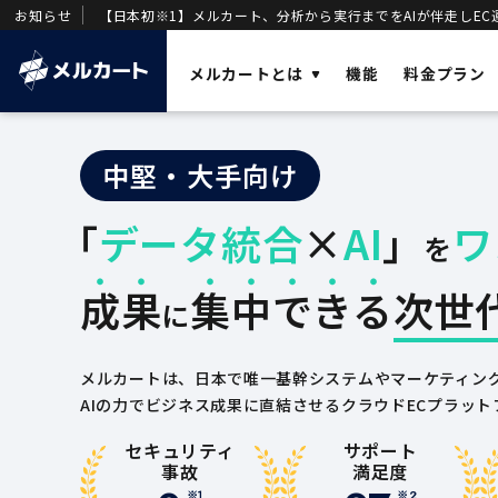
お知らせ
【日本初※1】メルカート、分析から実行までをAIが伴走しEC
メルカートとは
機能
料金プラン
ソリューショ
中堅・大手向け
AI
メルカートとは？
業務効率化と
「
データ統合
×
AI
」
ワ
OMO
を
売上を加速させる「AIエージェント一体型
店舗・ECの顧
DWH
」を基盤に構築された次世代クラウド
DX
成果
集中できる
次世
ECです。
事業変革の推
に
VOC
唯一のVOC統
メルカートは、日本で唯一基幹システムやマーケティン
AIの力でビジネス成果に直結させるクラウドECプラット
セキュリティ
サポート
事故
満足度
※1
※2