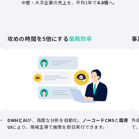
中堅・大手企業の売上を、平均1年で
4.8倍
へ。
攻めの時間を5倍にする
業務効率
事
ー
DWHとAI
が、高度な分析を自動化。
ノーコードCMS
と
国産
外
UI
により、現場主導で施策を即日実行できます。
て