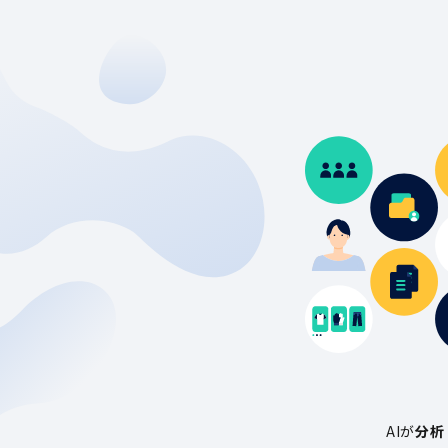
AIが
分析