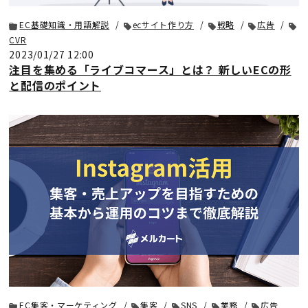
EC基礎知識・用語解説
ecサイト作り方
戦略
広告
CVR
2023/01/27 12:00
注目を集める「ライブコマース」とは？ 新しいECの形
と配信のポイント
EC集客・マーケティング
集客
SNS
業務
広告