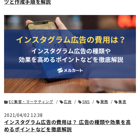
ツと作成手順を解説
EC集客・マーケティング
広告
SNS
業務
集客
2021/04/02 12:38
インスタグラム広告の費用は？ 広告の種類や効果を高
めるポイントなどを徹底解説