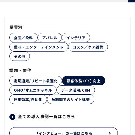
業界別
食品／飲料
アパレル
インテリア
趣味・エンターテインメント
コスメ／ケア雑貨
その他
課題・要件
定期通販/リピート最適化
顧客体験 (CX) 向上
OMO/オムニチャネル
データ活用/CRM
運用効率/自動化
短期間でのサイト構築
全ての導入事例一覧はこちら
「インタビュー」の一覧はこちら