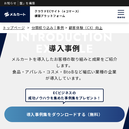
WH基盤」を構築
お知らせ
クラウドECサイト（eコマース）
構築プラットフォーム
menu
トップページ
>
分類絞り込み | 事例
>
顧客体験（CX）向上
INTRODUCTION
EXAMPLE
導入事例
メルカートを導入したお客様の取り組みと成果をご紹介
します。
食品・アパレル・コスメ・BtoBなど幅広い業種の企業
が導入しています。
ECビジネスの
成功ノウハウを集めた事例集をプレゼント！
導入事例集をダウンロードする（無料）