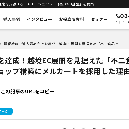
運営を支援する「AIエージェント一体型DWH基盤」を構築
03
導入事例
インタビュー
お役立ち資料
セミナー
平日9:3
ン
メルカートの特徴
>
販促機能で過去最高売上を達成！越境EC展開を見据えた「不二食品」が自社オンラインショップ構築にメルカートを採用した理由
ECリニューアル
予測
システムの刷新・改善
を達成！越境EC展開を見据えた「不二
立ち上げサポート
客統合
新規構築支援
ョップ構築にメルカートを採用した理
インテリジェンス
進
エンジン
DWHとAIエージェント一体型
合基盤
セキュリティ
この記事のURLをコピー
安全な運用基盤
ト一体型DWH
マーク