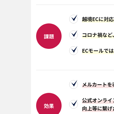
越境ECに対
コロナ禍など
課題
ECモールで
メルカートを
公式オンライ
効果
向上等に繋げ