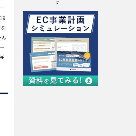
は
二
19
的な
そん
オー
展