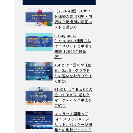
【2026年版】ECサイ
ト構築の費用相場・内
訳は？規模別の適正コ
ストと選び方
Instagramと
Facebookの連携方法
は？メリットと手順を
解説【2025年最新
版】
ASPとは？意味や仕組
み、SaaS・クラウド
との違いをわかりやす
く解説
BtoCとは？ BtoBとの
違いやBtoCに適した
マーケティング手法を
ご紹介
スクラッチ開発って
何？ メリットやデメ
リット、パッケージ開
発との比較ポイントと