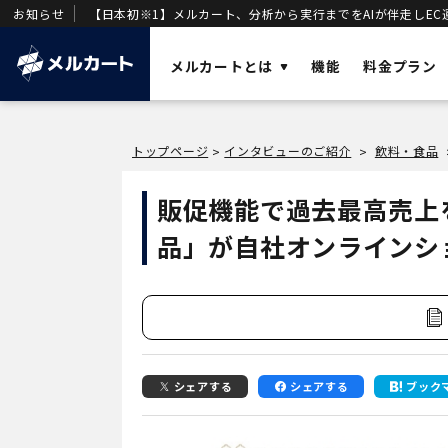
お知らせ
【日本初※1】メルカート、分析から実行までをAIが伴走しEC
メルカートとは
機能
料金プラン
ソリューショ
トップページ
インタビューのご紹介
飲料・食品
>
>
AI
業務効率化と
メルカートとは？
販促機能で過去最高売上
OMO
店舗・ECの顧
売上を加速させる「AIエージェント一体型
品」が自社オンラインシ
DX
DWH
」を基盤に構築された次世代クラウド
事業変革の推
ECです。
VOC
唯一のVOC統
DWH
AIエージェン
シェアする
シェアする
ブック