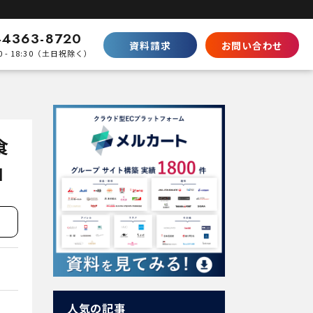
-4363-8720
資料請求
お問い合わせ
0 - 18:30（土日祝除く）
比較
Shopifyとの違い
SaaS型ECの徹底比較
食
ecbeingとの違い
パッケージとの棲み分け
由
パートナープログラムはこちら
人気の記事