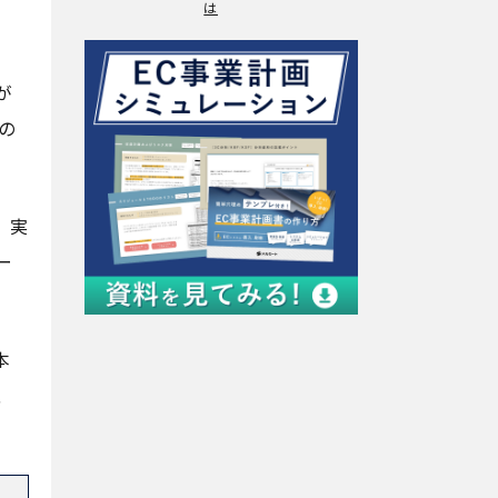
は
が
の
、実
ー
本
、