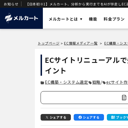
お知らせ
【日本初※1】メルカート、分析から実行までをAIが伴走しEC
メルカートとは
機能
料金プラン
ソリューショ
トップページ
EC情報メディア一覧
EC構築・シ
>
>
AI
業務効率化と
メルカートとは？
ECサイトリニューアル
OMO
店舗・ECの顧
売上を加速させる「AIエージェント一体型
イント
DX
DWH
」を基盤に構築された次世代クラウド
事業変革の推
ECです。
EC構築・システム選定
戦略
/
ecサイト
VOC
唯一のVOC統
DWH
AIエージェン
シェアする
シェアする
ブック