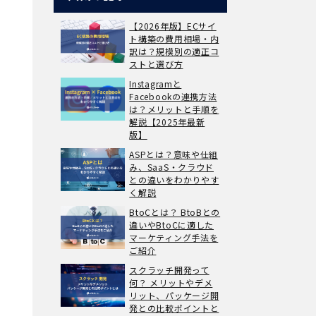
【2026年版】ECサイ
ト構築の費用相場・内
訳は？規模別の適正コ
ストと選び方
Instagramと
Facebookの連携方法
は？メリットと手順を
解説【2025年最新
版】
ASPとは？意味や仕組
み、SaaS・クラウド
との違いをわかりやす
く解説
BtoCとは？ BtoBとの
違いやBtoCに適した
マーケティング手法を
ご紹介
スクラッチ開発って
何？ メリットやデメ
リット、パッケージ開
発との比較ポイントと