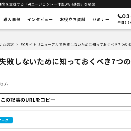
運営を支援する「AIエージェント一体型DWH基盤」を構築
03
導入事例
インタビュー
お役立ち資料
セミナー
平日9:3
ン
メルカートの特徴
ステム選定
>
ECリニューアル
予測
システムの刷新・改善
で失敗しないために知っておくべき7つ
立ち上げサポート
客統合
新規構築支援
インテリジェンス
進
エンジン
作り方
DWHとAIエージェント一体型
合基盤
セキュリティ
安全な運用基盤
この記事のURLをコピー
ト一体型DWH
マーク