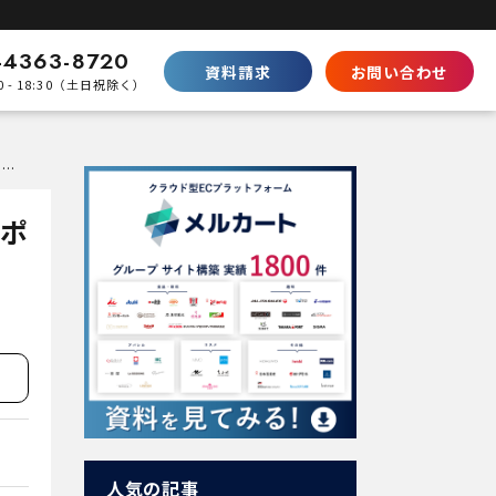
-4363-8720
資料請求
お問い合わせ
0 - 18:30（土日祝除く）
比較
ECサイトリニューアルで失敗しないために知っておくべき7つのポイント
Shopifyとの違い
SaaS型ECの徹底比較
のポ
ecbeingとの違い
パッケージとの棲み分け
パートナープログラムはこちら
人気の記事