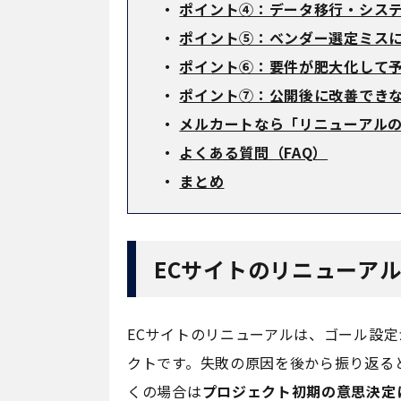
・
ポイント④：データ移行・シス
・
ポイント⑤：ベンダー選定ミス
・
ポイント⑥：要件が肥大化して
・
ポイント⑦：公開後に改善でき
・
メルカートなら「リニューアル
・
よくある質問（FAQ）
・
まとめ
ECサイトのリニューア
ECサイトのリニューアルは、ゴール設
クトです。失敗の原因を後から振り返る
くの場合は
プロジェクト初期の意思決定