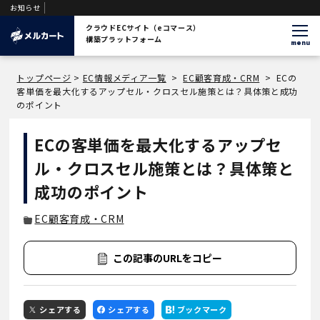
お知らせ
【日本初※1】メルカート、分析から実行までをAIが伴走しEC運営を支援する
クラウドECサイト（eコマース）
構築プラットフォーム
menu
トップページ
>
EC情報メディア一覧
>
EC顧客育成・CRM
>
ECの
客単価を最大化するアップセル・クロスセル施策とは？具体策と成功
のポイント
ECの客単価を最大化するアップセ
ル・クロスセル施策とは？具体策と
成功のポイント
EC顧客育成・CRM
この記事のURLをコピー
シェアする
シェアする
ブックマーク