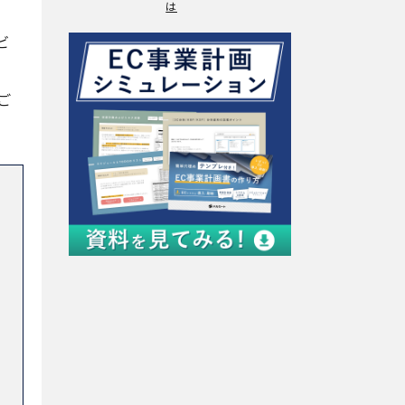
は
ビ
ご