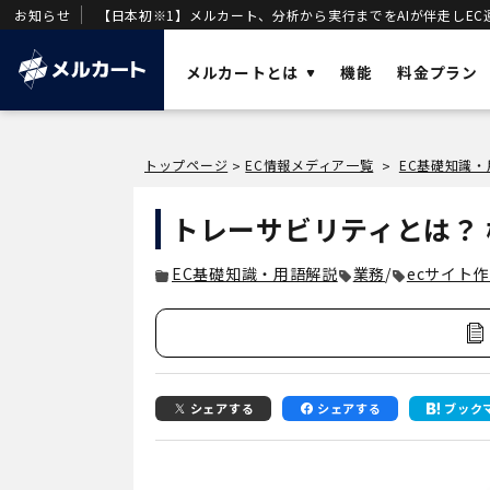
お知らせ
【日本初※1】メルカート、分析から実行までをAIが伴走しEC
メルカートとは
機能
料金プラン
ソリューショ
トップページ
EC情報メディア一覧
EC基礎知識
>
>
AI
業務効率化と
メルカートとは？
トレーサビリティとは？
OMO
店舗・ECの顧
売上を加速させる「AIエージェント一体型
EC基礎知識・用語解説
業務
/
ecサイト
DX
DWH
」を基盤に構築された次世代クラウド
事業変革の推
ECです。
VOC
唯一のVOC統
DWH
AIエージェン
シェアする
シェアする
ブック