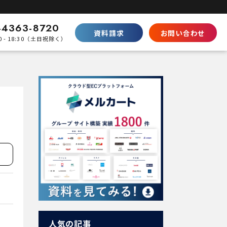
-4363-8720
資料請求
お問い合わせ
0 - 18:30（土日祝除く）
比較
Shopifyとの違い
SaaS型ECの徹底比較
ecbeingとの違い
パッケージとの棲み分け
パートナープログラムはこちら
人気の記事