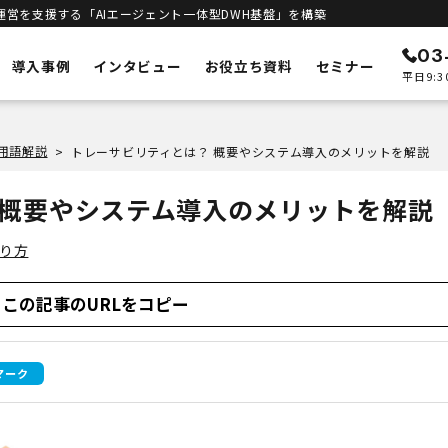
運営を支援する「AIエージェント一体型DWH基盤」を構築
03
導入事例
インタビュー
お役立ち資料
セミナー
平日9:3
ン
メルカートの特徴
・用語解説
>
トレーサビリティとは？ 概要やシステム導入のメリットを解説
ECリニューアル
予測
システムの刷新・改善
 概要やシステム導入のメリットを解説
立ち上げサポート
客統合
新規構築支援
作り方
インテリジェンス
進
エンジン
DWHとAIエージェント一体型
この記事のURLをコピー
合基盤
セキュリティ
安全な運用基盤
ト一体型DWH
マーク