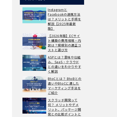
Instagramと
Facebookの連携方法
は？メリットと手順を
解説【2025年最新
版】
【2026年版】ECサイ
ト構築の費用相場・内
訳は？規模別の適正コ
ストと選び方
ASPとは？意味や仕組
み、SaaS・クラウド
との違いをわかりやす
く解説
BtoCとは？ BtoBとの
違いやBtoCに適した
マーケティング手法を
ご紹介
スクラッチ開発って
何？ メリットやデメ
リット、パッケージ開
発との比較ポイントと