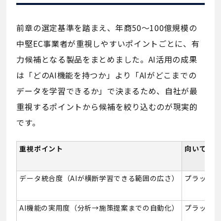
前章の選定基準を踏まえ、年商50〜100億規模の
中堅EC事業者が重視しやすいポイントごとに、有
力候補となる製品をまとめました。AI活用の成果
は「どのAI機能を持つか」より「AIがどこまでの
データを学習できるか」で決まるため、自社が最
重視するポイントから候補を絞り込むのが現実的
です。
重視ポイント
向いている
データ統合度（AIが横断学習できる範囲の広さ）
プラットフ
AI機能の実用度（分析→施策提案までの自動化）
プラットフ