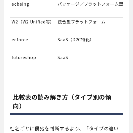
ecbeing
パッケージ／プラットフォーム型
生
W2（W2 Unified等）
統合型プラットフォーム
統
ecforce
SaaS（D2C特化）
パ
futureshop
SaaS
AI
比較表の読み解き方（タイプ別の傾
向）
社名ごとに優劣を判断するより、「タイプの違い