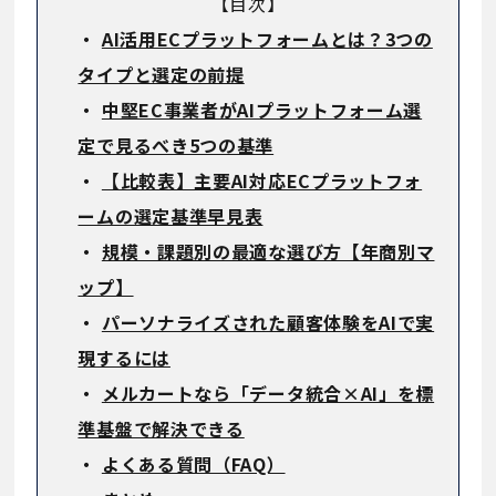
【目次】
・
AI活用ECプラットフォームとは？3つの
タイプと選定の前提
・
中堅EC事業者がAIプラットフォーム選
定で見るべき5つの基準
・
【比較表】主要AI対応ECプラットフォ
ームの選定基準早見表
・
規模・課題別の最適な選び方【年商別マ
ップ】
・
パーソナライズされた顧客体験をAIで実
現するには
・
メルカートなら「データ統合×AI」を標
準基盤で解決できる
・
よくある質問（FAQ）