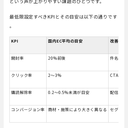
という声が上がりやすい課題のひとつです。
最低限設定すべきKPIとその目安は以下の通りです
。
KPI
国内EC平均の目安
改善アク
開封率
20%前後
件名の改
クリック率
2〜3%
CTA文
購読解除率
0.2〜0.5%未満が目安
配信頻度
コンバージョン率
商材・施策により大きく異なる
セグメン