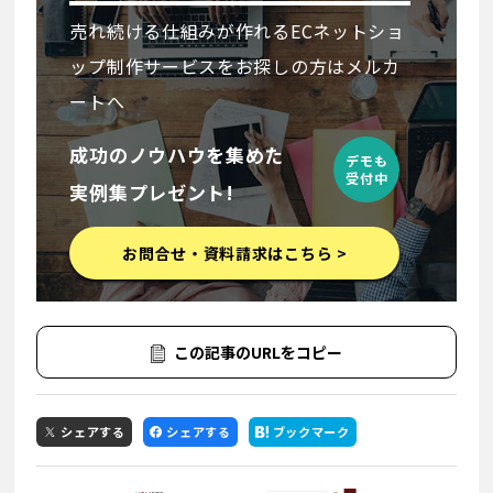
売れ続ける仕組みが作れるECネットショ
ップ制作サービスをお探しの方はメルカ
ートへ
成功のノウハウを集めた
デモも
受付中
実例集プレゼント!
お問合せ・資料請求はこちら >
この記事のURLをコピー
シェアする
シェアする
ブックマーク