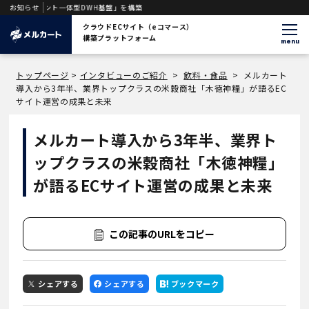
ェント一体型DWH基盤」を構築
お知らせ
クラウドECサイト（eコマース）
構築プラットフォーム
menu
トップページ
>
インタビューのご紹介
>
飲料・食品
>
メルカート
導入から3年半、業界トップクラスの米穀商社「木徳神糧」が語るEC
サイト運営の成果と未来
メルカート導入から3年半、業界ト
ップクラスの米穀商社「木徳神糧」
が語るECサイト運営の成果と未来
この記事のURLをコピー
シェアする
シェアする
ブックマーク