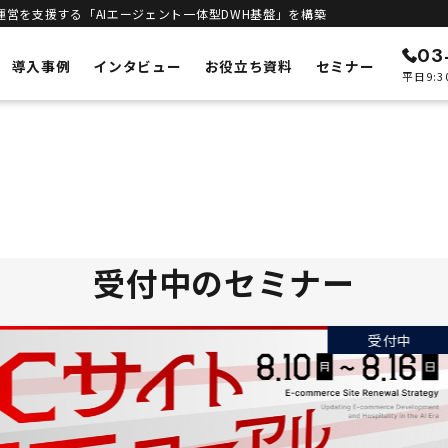
運営を支援する「AIエージェント一体型DWH基盤」を構築
03
導入事例
インタビュー
お役立ち資料
セミナー
平日9:3
ン
メルカートの特徴
ECリニューアル
予測
システムの刷新・改善
立ち上げサポート
客統合
新規構築支援
インテリジェンス
受付中のセミナー
進
エンジン
DWHとAIエージェント一体型
合基盤
セキュリティ
安全な運用基盤
受付中
ト一体型DWH