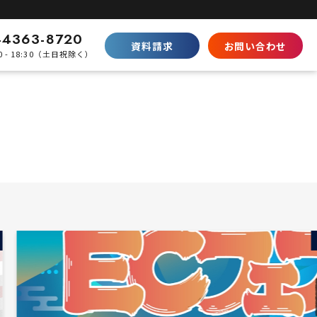
-4363-8720
資料請求
お問い合わせ
0 - 18:30（土日祝除く）
比較
Shopifyとの違い
SaaS型ECの徹底比較
ecbeingとの違い
パッケージとの棲み分け
受付中
パートナープログラムはこちら