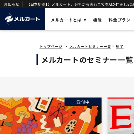
お知らせ
【日本初※1】メルカート、分析から実行までをAIが伴走しEC
メルカートとは
機能
料金プラン
ソリューショ
トップページ
>
メルカートセミナー一覧
>
終了
AI
メルカートのセミナー一覧
業務効率化と
メルカートとは？
OMO
店舗・ECの顧
売上を加速させる「AIエージェント一体型
DX
DWH
」を基盤に構築された次世代クラウド
事業変革の推
ECです。
VOC
唯一のVOC統
DWH
受付中
AIエージェン