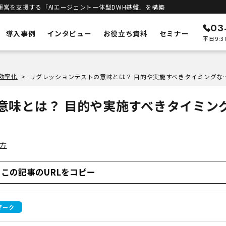
運営を支援する「AIエージェント一体型DWH基盤」を構築
03
導入事例
インタビュー
お役立ち資料
セミナー
平日9:3
ン
メルカートの特徴
効率化
>
リグレッションテストの意味とは？ 目
ECリニューアル
予測
システムの刷新・改善
意味とは？ 目的や実施すべきタイミン
立ち上げサポート
客統合
新規構築支援
インテリジェンス
進
エンジン
り方
DWHとAIエージェント一体型
合基盤
セキュリティ
安全な運用基盤
この記事のURLをコピー
ト一体型DWH
マーク