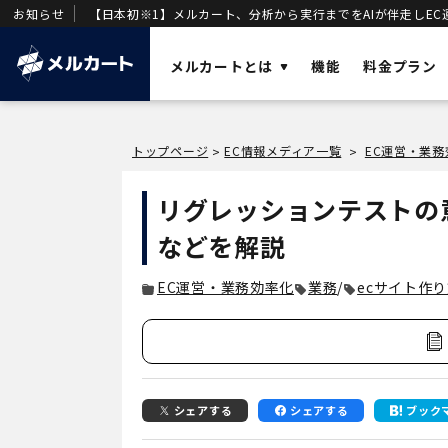
お知らせ
【日本初※1】メルカート、分析から実行までをAIが伴走しEC
メルカートとは
機能
料金プラン
ソリューショ
トップページ
EC情報メディア一覧
EC運営・業務
>
>
AI
業務効率化と
メルカートとは？
リグレッションテストの
OMO
店舗・ECの顧
売上を加速させる「AIエージェント一体型
などを解説
DX
DWH
」を基盤に構築された次世代クラウド
事業変革の推
ECです。
EC運営・業務効率化
業務
/
ecサイト作
VOC
唯一のVOC統
DWH
AIエージェン
シェアする
シェアする
ブック