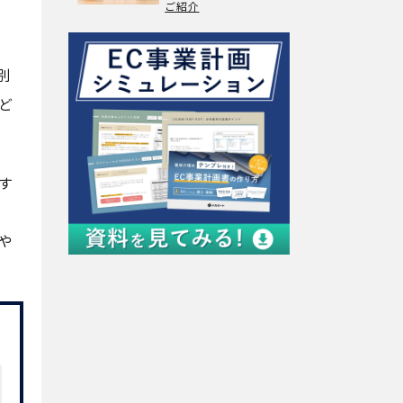
ご紹介
別
ど
す
や