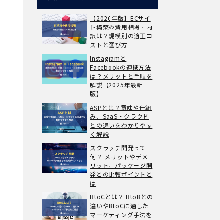
【2026年版】ECサイ
ト構築の費用相場・内
訳は？規模別の適正コ
ストと選び方
Instagramと
Facebookの連携方法
は？メリットと手順を
解説【2025年最新
版】
ASPとは？意味や仕組
み、SaaS・クラウド
との違いをわかりやす
く解説
スクラッチ開発って
何？ メリットやデメ
リット、パッケージ開
発との比較ポイントと
は
BtoCとは？ BtoBとの
違いやBtoCに適した
マーケティング手法を