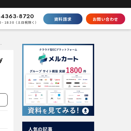
-4363-8720
資料請求
お問い合わせ
0 - 18:30（土日祝除く）
比較
的や実施すべきタイミングなどを解説
Shopifyとの違い
SaaS型ECの徹底比較
グ
ecbeingとの違い
パッケージとの棲み分け
パートナープログラムはこちら
人気の記事