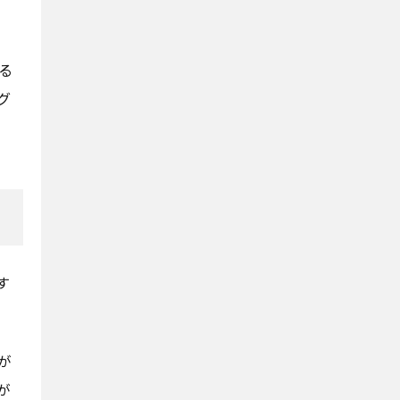
る
グ
す
が
が