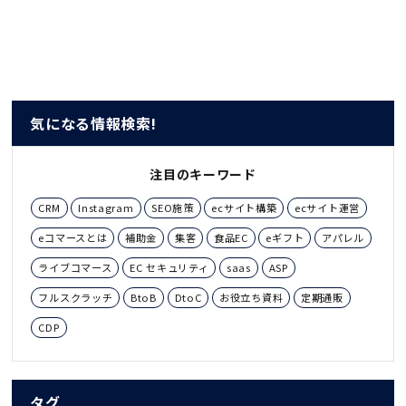
気になる情報検索!
注目のキーワード
CRM
Instagram
SEO施策
ecサイト構築
ecサイト運営
eコマースとは
補助金
集客
食品EC
eギフト
アパレル
ライブコマース
EC セキュリティ
saas
ASP
フルスクラッチ
BtoB
DtoC
お役立ち資料
定期通販
CDP
タグ