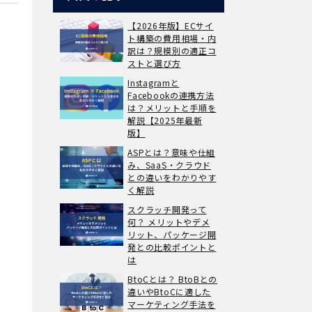
【2026年版】ECサイ
ト構築の費用相場・内
訳は？規模別の適正コ
ストと選び方
Instagramと
Facebookの連携方法
は？メリットと手順を
解説【2025年最新
版】
ASPとは？意味や仕組
み、SaaS・クラウド
との違いをわかりやす
く解説
スクラッチ開発って
何？ メリットやデメ
リット、パッケージ開
発との比較ポイントと
は
BtoCとは？ BtoBとの
違いやBtoCに適した
マーケティング手法を