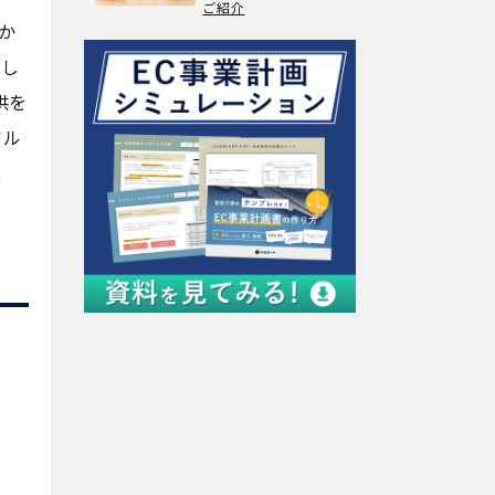
ご紹介
か
とし
供を
アル
、