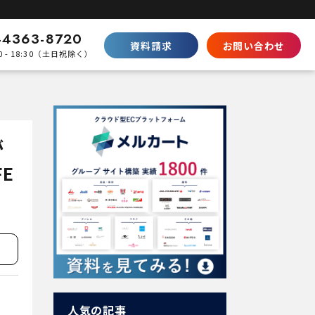
-4363-8720
資料請求
お問い合わせ
0 - 18:30（土日祝除く）
比較
Shopifyとの違い
SaaS型ECの徹底比較
が
ecbeingとの違い
パッケージとの棲み分け
E
パートナープログラムはこちら
人気の記事