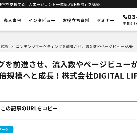
運営を支援する「AIエージェント一体型DWH基盤」を構築
03
導入事例
インタビュー
お役立ち資料
セミナー
平日9:3
ン
メルカートの特徴
ア雑貨
>
コンテンツマーケティングを前進させ、流入数やページビューが増加。会員数が以前の10倍規模へと成長！株式会社DIGITAL LIFEが採用したメルカート
ECリニューアル
予測
システムの刷新・改善
グを前進させ、流入数やページビュー
立ち上げサポート
客統合
新規構築支援
規模へと成長！株式会社DIGITAL LIF
インテリジェンス
進
エンジン
DWHとAIエージェント一体型
合基盤
セキュリティ
安全な運用基盤
ト一体型DWH
この記事のURLをコピー
マーク