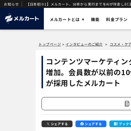
お知らせ
【日本初※1】メルカート、分析から実行までをAIが伴走しEC
メルカートとは
機能
料金プラン
ソリューショ
トップページ
インタビューのご紹介
コスメ・ケ
>
>
AI
業務効率化と
メルカートとは？
コンテンツマーケティン
OMO
店舗・ECの顧
売上を加速させる「AIエージェント一体型
増加。会員数が以前の10倍
DX
DWH
」を基盤に構築された次世代クラウド
事業変革の推
ECです。
が採用したメルカート
VOC
唯一のVOC統
DWH
AIエージェン
シェアする
シェアする
ブック