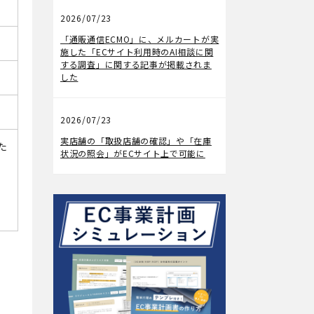
2026/07/23
メディア掲載
「通販通信ECMO」に、メルカートが実
施した「ECサイト利用時のAI相談に関
する調査」に関する記事が掲載されま
した
2026/07/23
機能アップデート
実店舗の「取扱店舗の確認」や「在庫
た
状況の照会」がECサイト上で可能に