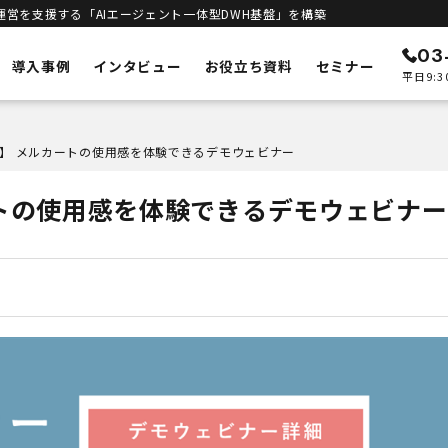
運営を支援する「AIエージェント一体型DWH基盤」を構築
03
導入事例
インタビュー
お役立ち資料
セミナー
平日9:3
ン
メルカートの特徴
開催】 メルカートの使用感を体験できるデモウェビナー
ECリニューアル
予測
システムの刷新・改善
カートの使用感を体験できるデモウェビナー
立ち上げサポート
客統合
新規構築支援
インテリジェンス
進
エンジン
DWHとAIエージェント一体型
合基盤
セキュリティ
安全な運用基盤
ト一体型DWH