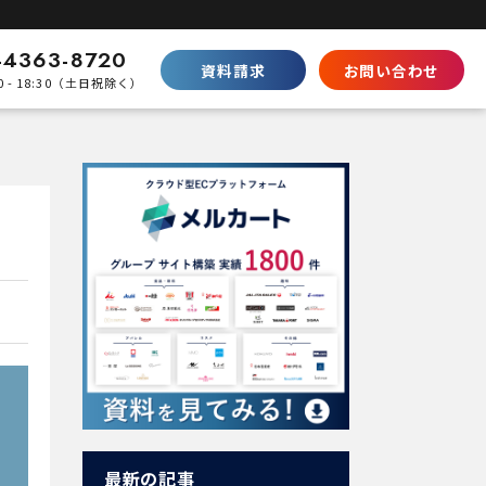
-4363-8720
資料請求
お問い合わせ
0 - 18:30（土日祝除く）
比較
Shopifyとの違い
SaaS型ECの徹底比較
ecbeingとの違い
パッケージとの棲み分け
パートナープログラムはこちら
最新の記事