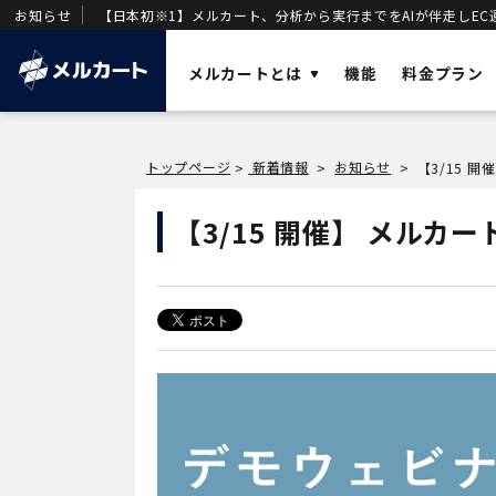
お知らせ
【日本初※1】メルカート、分析から実行までをAIが伴走しEC
メルカートとは
機能
料金プラン
ソリューショ
トップページ
新着情報
お知らせ
>
>
>
【3/15 
AI
業務効率化と
メルカートとは？
【3/15 開催】 メル
OMO
店舗・ECの顧
売上を加速させる「AIエージェント一体型
DX
DWH
」を基盤に構築された次世代クラウド
事業変革の推
ECです。
VOC
唯一のVOC統
DWH
AIエージェン