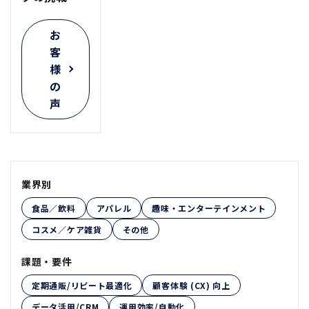
お
客
様
の
声
業界別
食品／飲料
アパレル
趣味・エンターテインメント
コスメ／ケア雑貨
その他
課題・要件
定期通販/リピート最適化
顧客体験 (CX) 向上
データ活用/CRM
運用効率/自動化