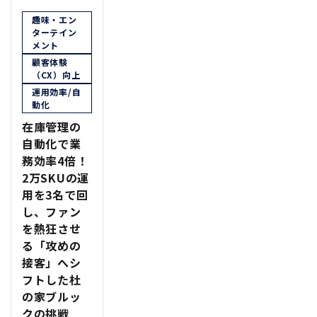
趣味・エン
ターテイン
メント
顧客体験
（CX）向上
運用効率/自
動化
在庫管理の
自動化で業
務効率4倍！
2万SKUの運
用を3名で回
し、ファン
を熱狂させ
る「攻めの
接客」へシ
フトした杜
の家ブルッ
クの挑戦