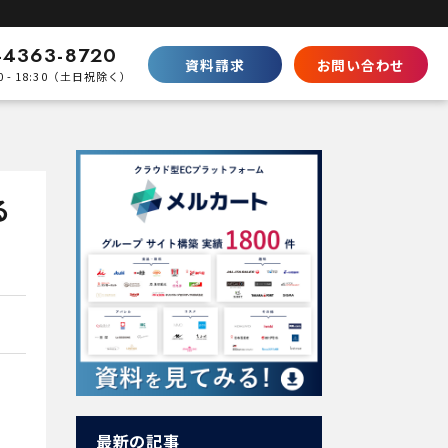
-4363-8720
資料請求
お問い合わせ
0 - 18:30（土日祝除く）
比較
Shopifyとの違い
SaaS型ECの徹底比較
る
ecbeingとの違い
パッケージとの棲み分け
パートナープログラムはこちら
最新の記事