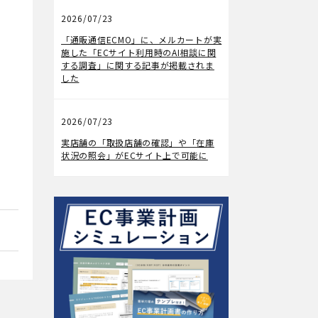
2026/07/23
メディア掲載
「通販通信ECMO」に、メルカートが実
施した「ECサイト利用時のAI相談に関
する調査」に関する記事が掲載されま
した
2026/07/23
機能アップデート
実店舗の「取扱店舗の確認」や「在庫
状況の照会」がECサイト上で可能に