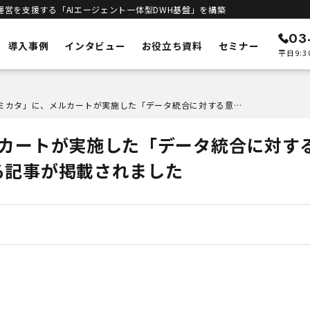
運営を支援する「AIエージェント一体型DWH基盤」を構築
03
導入事例
インタビュー
お役立ち資料
セミナー
平日9:3
ン
メルカートの特徴
「ECのミカタ」に、メルカートが実施した「データ統合に対する意識調査第2弾」に関する記事が掲載されました
ECリニューアル
予測
システムの刷新・改善
ルカートが実施した「データ統合に対す
立ち上げサポート
客統合
新規構築支援
る記事が掲載されました
インテリジェンス
進
エンジン
DWHとAIエージェント一体型
合基盤
セキュリティ
安全な運用基盤
ト一体型DWH