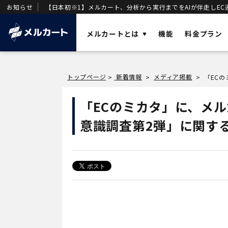
お知らせ
【日本初※1】メルカート、分析から実行までをAIが伴走しEC
メルカートとは
機能
料金プラン
ソリューショ
トップページ
新着情報
メディア掲載
>
>
>
AI
業務効率化と
メルカートとは？
「ECのミカタ」に、メ
OMO
店舗・ECの顧
売上を加速させる「AIエージェント一体型
意識調査第2弾」に関す
DX
DWH
」を基盤に構築された次世代クラウド
事業変革の推
ECです。
VOC
唯一のVOC統
DWH
AIエージェン