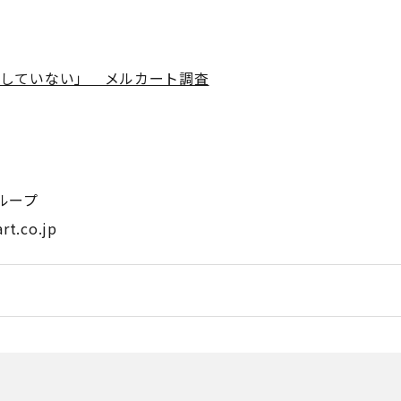
期待していない」 メルカート調査
ループ
t.co.jp