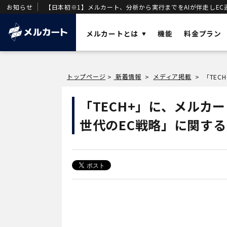
お知らせ
【日本初※1】メルカート、分析から実行までをAIが伴走しEC
メルカートとは
機能
料金プラン
ソリューショ
トップページ
新着情報
メディア掲載
>
>
>
AI
業務効率化と
メルカートとは？
「TECH+」に、メルカ
OMO
店舗・ECの顧
売上を加速させる「AIエージェント一体型
世代のEC戦略」に関す
DX
DWH
」を基盤に構築された次世代クラウド
事業変革の推
ECです。
VOC
唯一のVOC統
DWH
AIエージェン