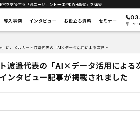
運営を支援する「AIエージェント一体型DWH基盤」を構築
03
導入事例
インタビュー
お役立ち資料
セミナー
平日9:3
ン
メルカートの特徴
「TECH+」に、メルカート渡邉代表の「AI×データ活用による次世代のEC戦略」に関するインタビュー記事が掲載されました
ECリニューアル
予測
システムの刷新・改善
ート渡邉代表の「AI×データ活用による
立ち上げサポート
客統合
新規構築支援
るインタビュー記事が掲載されました
インテリジェンス
進
エンジン
DWHとAIエージェント一体型
合基盤
セキュリティ
安全な運用基盤
ト一体型DWH