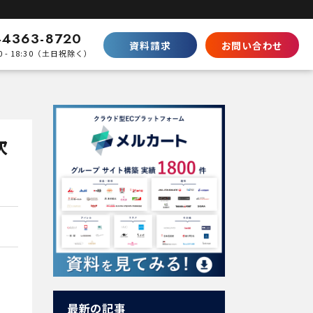
-4363-8720
資料請求
お問い合わせ
0 - 18:30（土日祝除く）
比較
Shopifyとの違い
SaaS型ECの徹底比較
次
ecbeingとの違い
パッケージとの棲み分け
パートナープログラムはこちら
最新の記事