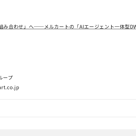
み合わせ」へ──メルカートの「AIエージェント一体型D
ループ
t.co.jp