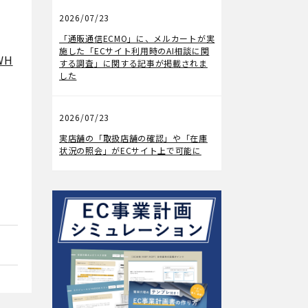
2026/07/23
メディア掲載
「通販通信ECMO」に、メルカートが実
施した「ECサイト利用時のAI相談に関
WH
する調査」に関する記事が掲載されま
した
2026/07/23
機能アップデート
実店舗の「取扱店舗の確認」や「在庫
状況の照会」がECサイト上で可能に