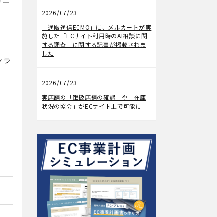
カー
2026/07/23
メディア掲載
「通販通信ECMO」に、メルカートが実
施した「ECサイト利用時のAI相談に関
する調査」に関する記事が掲載されま
した
ンラ
2026/07/23
機能アップデート
実店舗の「取扱店舗の確認」や「在庫
状況の照会」がECサイト上で可能に