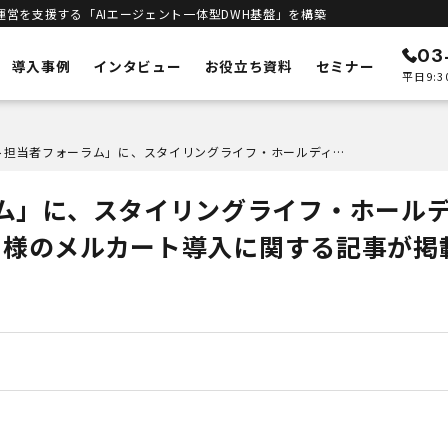
運営を支援する「AIエージェント一体型DWH基盤」を構築
03
導入事例
インタビュー
お役立ち資料
セミナー
平日9:3
ン
メルカートの特徴
「ネット担当者フォーラム」に、スタイリングライフ・ホールディングス BCL カンパニー様のメルカート導入に関する記事が掲載されました
ECリニューアル
予測
システムの刷新・改善
ム」に、スタイリングライフ・ホール
立ち上げサポート
客統合
新規構築支援
ニー様のメルカート導入に関する記事が掲
インテリジェンス
進
エンジン
DWHとAIエージェント一体型
合基盤
セキュリティ
安全な運用基盤
ト一体型DWH