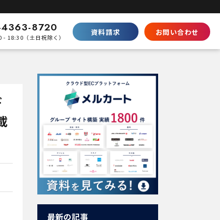
-4363-8720
資料請求
お問い合わせ
0 - 18:30（土日祝除く）
比較
Shopifyとの違い
SaaS型ECの徹底比較
デ
ecbeingとの違い
パッケージとの棲み分け
載
パートナープログラムはこちら
最新の記事