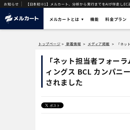
お知らせ
【日本初※1】メルカート、分析から実行までをAIが伴走しEC
メルカートとは
機能
料金プラン
ソリューショ
トップページ
新着情報
メディア掲載
>
>
>
AI
業務効率化と
メルカートとは？
「ネット担当者フォーラ
OMO
店舗・ECの顧
売上を加速させる「AIエージェント一体型
ィングス BCL カンパ
DX
DWH
」を基盤に構築された次世代クラウド
事業変革の推
ECです。
されました
VOC
唯一のVOC統
DWH
AIエージェン