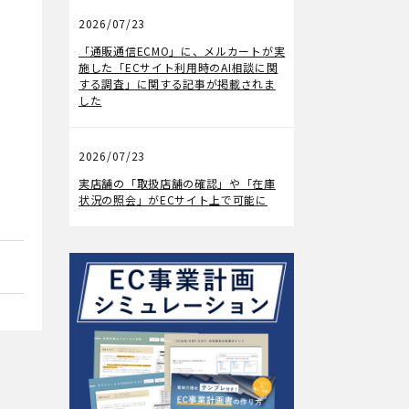
2026/07/23
メディア掲載
「通販通信ECMO」に、メルカートが実
施した「ECサイト利用時のAI相談に関
する調査」に関する記事が掲載されま
した
2026/07/23
機能アップデート
実店舗の「取扱店舗の確認」や「在庫
状況の照会」がECサイト上で可能に