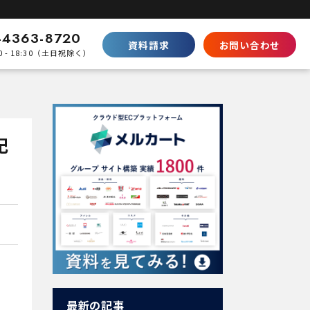
-4363-8720
資料請求
お問い合わせ
0 - 18:30（土日祝除く）
比較
Shopifyとの違い
SaaS型ECの徹底比較
記
ecbeingとの違い
パッケージとの棲み分け
パートナープログラムはこちら
最新の記事