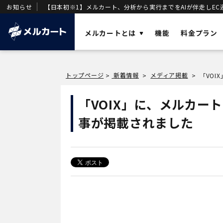
お知らせ
【日本初※1】メルカート、分析から実行までをAIが伴走しEC
メルカートとは
機能
料金プラン
ソリューショ
トップページ
新着情報
メディア掲載
>
>
>
AI
業務効率化と
メルカートとは？
「VOIX」に、メルカー
OMO
店舗・ECの顧
売上を加速させる「AIエージェント一体型
事が掲載されました
DX
DWH
」を基盤に構築された次世代クラウド
事業変革の推
ECです。
VOC
唯一のVOC統
DWH
AIエージェン