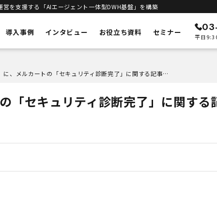
運営を支援する「AIエージェント一体型DWH基盤」を構築
03
導入事例
インタビュー
お役立ち資料
セミナー
平日9:3
ン
メルカートの特徴
「VOIX」に、メルカートの「セキュリティ診断完了」に関する記事が掲載されました
ECリニューアル
予測
システムの刷新・改善
トの「セキュリティ診断完了」に関する
立ち上げサポート
客統合
新規構築支援
インテリジェンス
進
エンジン
DWHとAIエージェント一体型
合基盤
セキュリティ
安全な運用基盤
ト一体型DWH