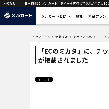
お知らせ
【日本初※1】メルカート、分析から実行までをAIが伴走しEC
メルカートとは
機能
料金プラン
ソリューショ
トップページ
新着情報
メディア掲載
>
>
>
AI
業務効率化と
メルカートとは？
「ECのミカタ」に、チ
OMO
店舗・ECの顧
売上を加速させる「AIエージェント一体型
が掲載されました
DX
DWH
」を基盤に構築された次世代クラウド
事業変革の推
ECです。
VOC
唯一のVOC統
DWH
AIエージェン