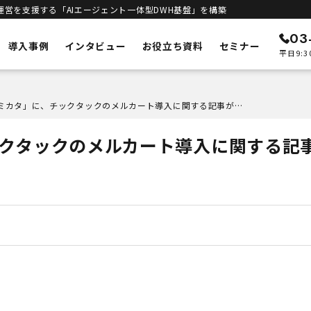
運営を支援する「AIエージェント一体型DWH基盤」を構築
03
導入事例
インタビュー
お役立ち資料
セミナー
平日9:3
ン
メルカートの特徴
「ECのミカタ」に、チックタックのメルカート導入に関する記事が掲載されました
ECリニューアル
予測
システムの刷新・改善
ックタックのメルカート導入に関する記
立ち上げサポート
客統合
新規構築支援
インテリジェンス
進
エンジン
DWHとAIエージェント一体型
合基盤
セキュリティ
安全な運用基盤
ト一体型DWH