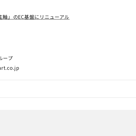
主軸」のEC基盤にリニューアル
ループ
t.co.jp