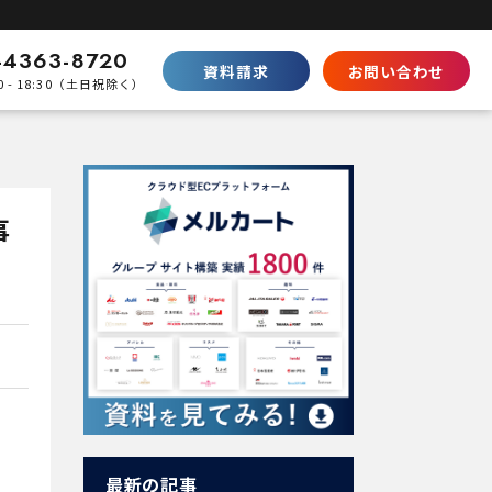
-4363-8720
資料請求
お問い合わせ
0 - 18:30（土日祝除く）
比較
Shopifyとの違い
SaaS型ECの徹底比較
事
ecbeingとの違い
パッケージとの棲み分け
パートナープログラムはこちら
最新の記事