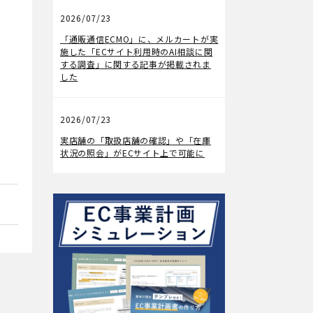
2026/07/23
メディア掲載
「通販通信ECMO」に、メルカートが実
施した「ECサイト利用時のAI相談に関
する調査」に関する記事が掲載されま
した
2026/07/23
機能アップデート
実店舗の「取扱店舗の確認」や「在庫
状況の照会」がECサイト上で可能に