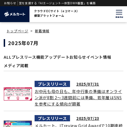
伴走しEC運営を支援する「AIエージェント一体型DWH基盤」を構築
お知らせ
クラウドECサイト（eコマース）
構築プラットフォーム
menu
トップページ
>
新着情報
2025年07月
ALL
プレスリース
機能アップデート
お知らせ
イベント情報
メディア掲載
プレスリリース
2025/07/31
お中元も母の日も、年中行事の準備はオンライ
ン派が8割 2〜3週間前には準備、若年層はSNS
を参考にする傾向が顕著
プレスリリース
2025/07/23
メルカート、ITreview Grid Awardで10期連続