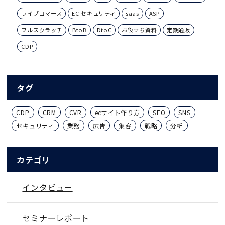
ライブコマース
EC セキュリティ
saas
ASP
フルスクラッチ
BtoB
DtoC
お役立ち資料
定期通販
CDP
タグ
CDP
CRM
CVR
ecサイト作り方
SEO
SNS
セキュリティ
業務
広告
集客
戦略
分析
カテゴリ
インタビュー
セミナーレポート