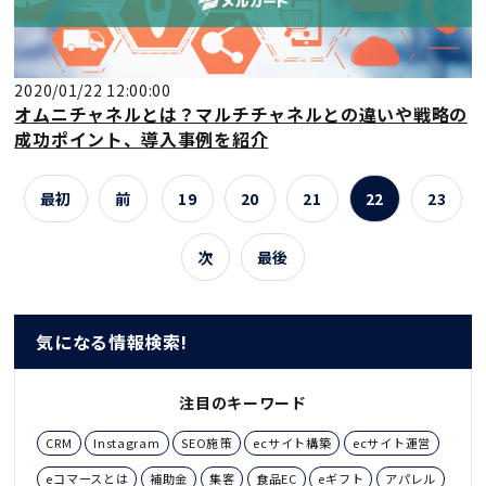
2020/01/22 12:00:00
オムニチャネルとは？マルチチャネルとの違いや戦略の
成功ポイント、導入事例を紹介
最初
前
19
20
21
22
23
次
最後
気になる情報検索!
注目のキーワード
CRM
Instagram
SEO施策
ecサイト構築
ecサイト運営
eコマースとは
補助金
集客
食品EC
eギフト
アパレル