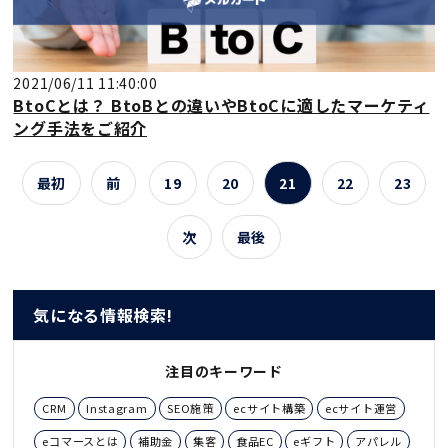
2021/06/11 11:40:00
BtoCとは？ BtoBとの違いやBtoCに適したマーケティ
ング手法をご紹介
最初
前
19
20
21
22
23
次
最後
気になる情報検索!
注目のキーワード
CRM
Instagram
SEO施策
ecサイト構築
ecサイト運営
eコマースとは
補助金
集客
食品EC
eギフト
アパレル