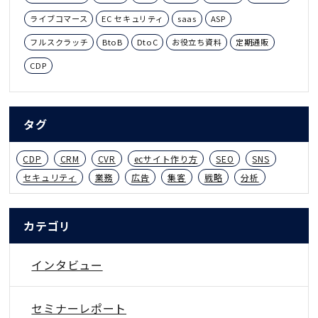
ライブコマース
EC セキュリティ
saas
ASP
フルスクラッチ
BtoB
DtoC
お役立ち資料
定期通販
CDP
タグ
CDP
CRM
CVR
ecサイト作り方
SEO
SNS
セキュリティ
業務
広告
集客
戦略
分析
カテゴリ
インタビュー
セミナーレポート