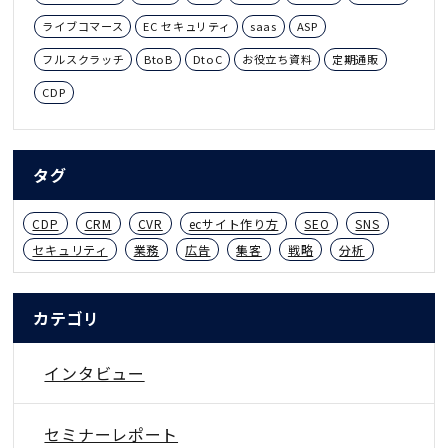
ライブコマース
EC セキュリティ
saas
ASP
フルスクラッチ
BtoB
DtoC
お役立ち資料
定期通販
CDP
タグ
CDP
CRM
CVR
ecサイト作り方
SEO
SNS
セキュリティ
業務
広告
集客
戦略
分析
カテゴリ
インタビュー
セミナーレポート