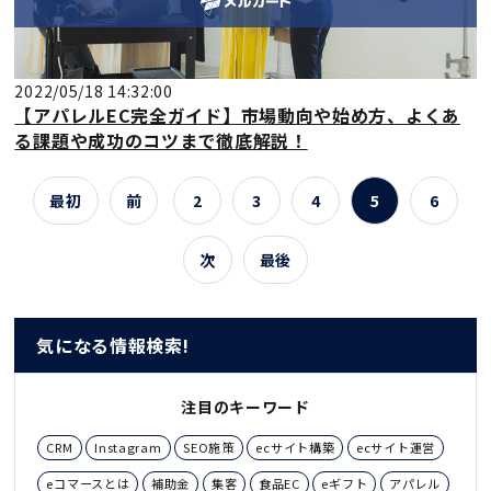
2022/05/18 14:32:00
【アパレルEC完全ガイド】市場動向や始め方、よくあ
る課題や成功のコツまで徹底解説！
最初
前
2
3
4
5
6
次
最後
気になる情報検索!
注目のキーワード
CRM
Instagram
SEO施策
ecサイト構築
ecサイト運営
eコマースとは
補助金
集客
食品EC
eギフト
アパレル