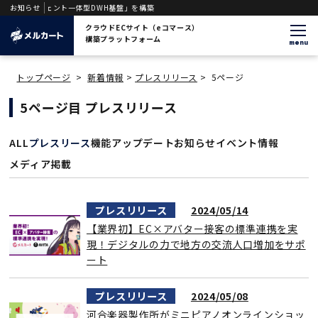
AIエージェント一体型DWH基盤」を構築
お知らせ
クラウドECサイト（eコマース）
構築プラットフォーム
menu
トップページ
>
新着情報
>
プレスリリース
>
5ページ
5ページ目 プレスリリース
ALL
プレスリース
機能アップデート
お知らせ
イベント情報
メディア掲載
プレスリリース
2024/05/14
【業界初】EC×アバター接客の標準連携を実
現！デジタルの力で地方の交流人口増加をサポ
ート
プレスリリース
2024/05/08
河合楽器製作所がミニピアノオンラインショッ