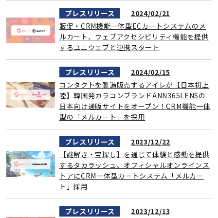
プレスリリース
2024/02/21
販促・CRM機能一体型ECカートシステムのメ
ルカート、ウェブアクセシビリティ機能を提供
するユニウェブと連携スタート
プレスリリース
2024/02/15
コンタクトを製造販売するアイレが【日本初上
陸】韓国発カラコンブランドANN365LENSの
日本向け通販サイトをオープン！CRM機能一体
型の「メルカート」を採用
プレスリリース
2023/12/22
【謎解き・宝探し】を通じて体験と感動を提供
するタカラッシュ、オフィシャルオンラインス
トアにCRM一体型カートシステム「メルカー
ト」採用
プレスリリース
2023/12/13