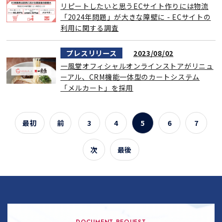
リピートしたいと思うECサイト作りには物流
「2024年問題」が大きな障壁に - ECサイトの
利用に関する調査
プレスリリース
2023/08/02
一風堂オフィシャルオンラインストアがリニュ
ーアル、CRM機能一体型のカートシステム
「メルカート」を採用
最初
前
3
4
5
6
7
次
最後