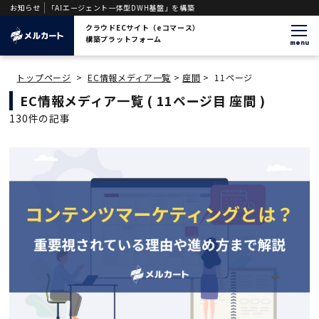
援する「AIエージェント一体型DWH基盤」を構築
お知らせ
クラウドECサイト（eコマース）
構築プラットフォーム
menu
トップページ
>
EC情報メディア一覧
>
座間
>
11ページ
EC情報メディア一覧
( 11ページ目 座間 )
130件の記事